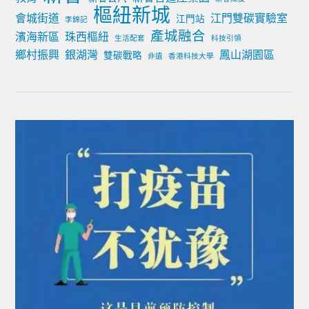
樞紐新城
會城街道
江門雙碳實驗室
江門站
李錦記
產城融合
濱海新區
珠西樞紐
生活配套
科技引領
鄉村振興
銀湖灣
鳳山湖園區
雙碳戰略
非遺
香港科技大學