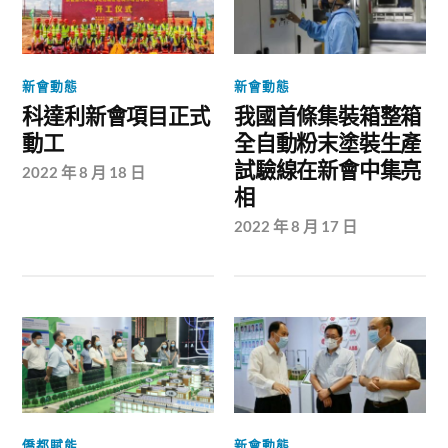
新會動態
新會動態
科達利新會項目正式
我國首條集裝箱整箱
動工
全自動粉末塗裝生產
試驗線在新會中集亮
2022 年 8 月 18 日
相
2022 年 8 月 17 日
僑都賦能
新會動態