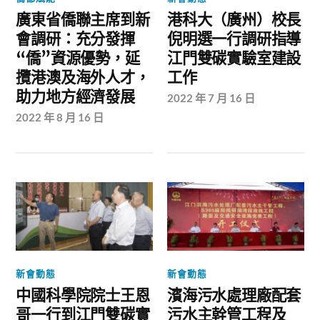
廣東省僑聯主席到新
港科大（廣州）校長
會調研：充分發揮
倪明選一行調研指導
“僑”資源優勢，延
江門雙碳實驗室建設
攬港澳及海外人才，
工作
助力地方經濟發展
2022 年 7 月 16 日
2022 年 8 月 16 日
新會動態
新會動態
中國科學院院士王恩
濱海污水處理廠配套
哥一行到江門雙碳實
污水主幹管工程及