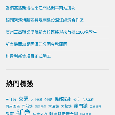
香港高鐵新增往來江門站開平南站班次
銀湖灣濱海新區將規劃建設深江經濟合作區
廣州華商職業學院新會校區將迎來首批1200名學生
新會機關幼兒園潭江分園今秋開園
科達利新會項目正式動工
熱門標簽
交通
僑都賦能
三江鎮
公交
人才倍增
今洲路
六大工程
崖門鎮
司前園區
司前鎮
大澤鎮
大鰲鎮
園區再造
工業振興
新會
教育
新會智造產業園
新會公汽
新會陳皮