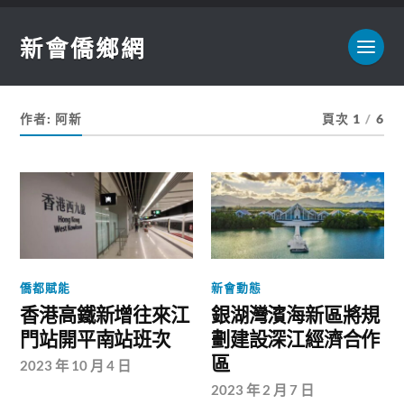
新會僑鄉網
作者:
阿新
頁次 1
/
6
僑都賦能
新會動態
香港高鐵新增往來江
銀湖灣濱海新區將規
門站開平南站班次
劃建設深江經濟合作
區
2023 年 10 月 4 日
2023 年 2 月 7 日