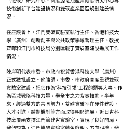
（低碳）研究中心、新能源電池產業低碳研究中心等
技術創新平台建設情況和雙碳產業園區規劃建設情
況。
在座談會上，江門雙碳實驗室執行主任、香港科技大
學（廣州）創新創業與公共政策學域署理主任、教授
齊曄和江門市科技局分別匯報了實驗室建設進展工作
情況。
陳岸明代表市委、市政府祝賀香港科技大學（廣州）
正式獲批設立。他強調，市委、市政府高度重視雙碳
實驗室建設，把它作為“科技引領”工程的頭等大事、作
為區域戰略科技力量，舉全市之力紮實推進。半年
來，經過雙方的共同努力，雙碳實驗室在硬件建設、
人才引進、體制機制等方面取得明顯進展，近日省科
技廳覆函支持江門籌建省實驗室，實現了良好開局。
我們認為，江門雙碳實驗室特色鮮明、方向明確、發