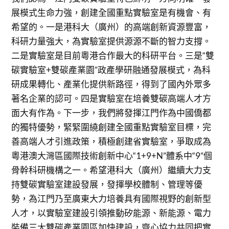
展模式生命力強，創建全國重點實驗室是有機會、有
希望的。一是港科大（廣州）的高端創新資源豐富，
科研力量強大，為實驗室提供源源不斷的智力支撐。
二是實驗室是目前粵港合作最大的科研平台。三是“雙
碳實驗室+雙碳產業園”政產學研融通發展模式，為科
研成果轉化、產業化提供新路徑，得到了國內外眾多
著名企業的認可。四是實驗室在培養雙碳高端人才方
面大有作為。下一步，我們將發揮江門作為中國僑都
的獨特優勢，緊緊圍繞創建全國重點實驗室目標，完
善高端人才引進政策，積極創建省實驗室，爭取成為
粵港澳大灣區國際技術創新中心“1+9+N”體系中“9”個
骨幹科研機構之一。希望港科大（廣州）繼續大力支
持雙碳實驗室建設發展，發揮學校體制、管理等優
勢，為江門乃至廣東大力培養具有國際視野的創新型
人才，以實驗室建設引領推動矽能源、新能源、電力
裝備三大雙碳產業園區加快建設，齊心協力共同把實