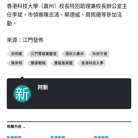
香港科技大學（廣州）校長特別助理兼校長辦公室主
任李斌，市領導陳志清、蔡德威、周佩珊等參加活
動。
來源：江門發佈
倪明選
江門雙碳實驗室
港科大廣州
科技引領
陳岸明
雙碳戰略
雙碳產業園
香港科技大學
阿新
相關內容 →
新會動態
新會動態
新會動態