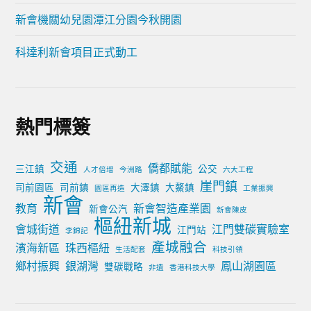
新會機關幼兒園潭江分園今秋開園
科達利新會項目正式動工
熱門標簽
交通
僑都賦能
三江鎮
公交
人才倍增
今洲路
六大工程
崖門鎮
司前園區
司前鎮
大澤鎮
大鰲鎮
園區再造
工業振興
新會
教育
新會智造產業園
新會公汽
新會陳皮
樞紐新城
會城街道
江門雙碳實驗室
江門站
李錦記
產城融合
濱海新區
珠西樞紐
生活配套
科技引領
鄉村振興
銀湖灣
鳳山湖園區
雙碳戰略
非遺
香港科技大學