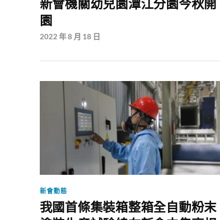
新會機關幼兒園潭江分園今秋開
園
2022 年 8 月 18 日
新會動態
我國首條集裝箱整箱全自動粉末