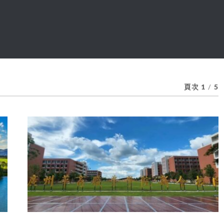
頁次 1
/
5