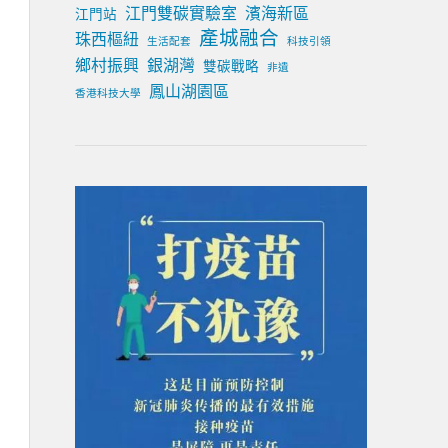
江門雙碳實驗室
濱海新區
江門站
產城融合
珠西樞紐
生活配套
科技引領
鄉村振興
銀湖灣
雙碳戰略
非遺
鳳山湖園區
香港科技大學