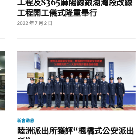
工程及S365麻陽線銀湖灣段改線
工程開工儀式隆重舉行
2022 年 7 月 2 日
新會動態
睦洲派出所獲評“楓橋式公安派出