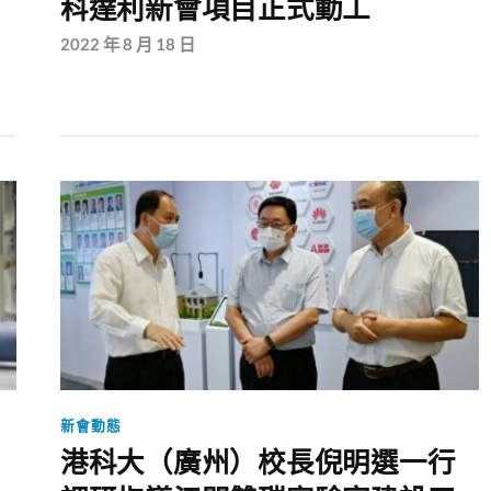
科達利新會項目正式動工
2022 年 8 月 18 日
新會動態
港科大（廣州）校長倪明選一行