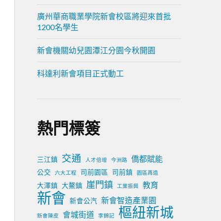
廣州華商職業學院新會校區將迎來首批
1200名學生
新會機關幼兒園潭江分園今秋開園
科達利新會項目正式動工
熱門標簽
交通
僑都賦能
三江鎮
人才倍增
今洲路
公交
司前園區
司前鎮
六大工程
園區再造
崖門鎮
教育
大澤鎮
大鰲鎮
工業振興
新會
新會智造產業園
新會公汽
樞紐新城
會城街道
新會陳皮
李錦記