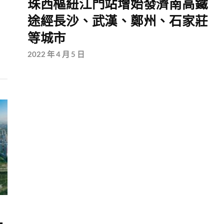
珠西樞紐江門站增始發濟南高鐵
途經長沙、武漢、鄭州、石家莊
等城市
2022 年 4 月 5 日