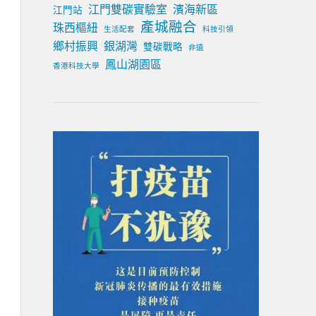
江門雙碳實驗室
濱海新區
江門站
產城融合
珠西樞紐
生活配套
科技引領
鄉村振興
銀湖灣
雙碳戰略
非遺
鳳山湖園區
香港科技大學