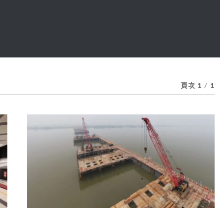
頁次 1
/
1