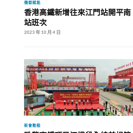
僑都賦能
香港高鐵新增往來江門站開平南
站班次
2023 年 10 月 4 日
新會動態