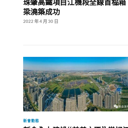
珠肇高鐵項目江機段全線首榀箱
梁澆築成功
2022 年 4 月 30 日
新會動態