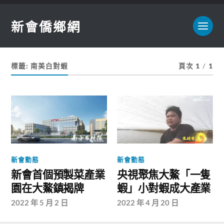
新會僑鄉網
標籤:
南美白對蝦
頁次 1
/
1
新會動態
新會動態
新會首個預製菜產業
央視聚焦大鰲「一隻
園在大鰲鎮揭牌
蝦」小對蝦成大產業
2022 年 5 月 2 日
2022 年 4 月 20 日