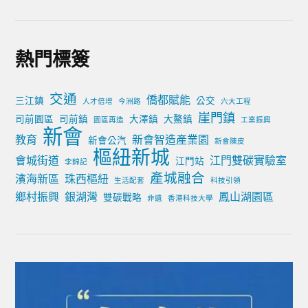
熱門標簽
交通
僑都賦能
三江鎮
公交
人才倍增
今洲路
六大工程
崖門鎮
司前園區
司前鎮
大澤鎮
大鰲鎮
園區再造
工業振興
新會
教育
新會智造產業園
新會公汽
新會陳皮
樞紐新城
會城街道
江門雙碳實驗室
江門站
李錦記
產城融合
濱海新區
珠西樞紐
生活配套
科技引領
鄉村振興
銀湖灣
鳳山湖園區
雙碳戰略
非遺
香港科技大學