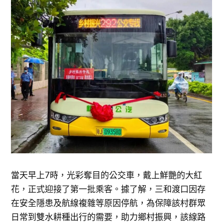
當天早上7時，光彩奪目的公交車，戴上鮮艷的大紅
花，正式迎接了第一批乘客。據了解，三和渡口因存
在安全隱患及航線複雜等原因停航，為保障該村群眾
日常到雙水耕種出行的需要，助力鄉村振興，該線路