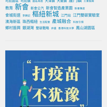
崖門鎮
司前園區
司前鎮
大澤鎮
大鰲鎮
園區再造
工業振興
新會
教育
新會智造產業園
新會公汽
新會陳皮
樞紐新城
會城街道
江門雙碳實驗室
江門站
李錦記
產城融合
濱海新區
珠西樞紐
生活配套
科技引領
鄉村振興
銀湖灣
鳳山湖園區
雙碳戰略
非遺
香港科技大學