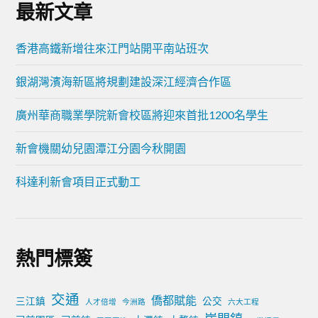
最新文章
香港高鐵新增往來江門站開平南站班次
銀湖灣濱海新區將規劃建設深江經濟合作區
廣州華商職業學院新會校區將迎來首批1200名學生
新會機關幼兒園潭江分園今秋開園
科達利新會項目正式動工
熱門標簽
交通
僑都賦能
三江鎮
公交
人才倍增
今洲路
六大工程