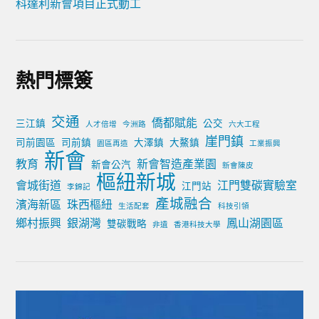
科達利新會項目正式動工
熱門標簽
交通
僑都賦能
三江鎮
公交
人才倍增
今洲路
六大工程
崖門鎮
司前園區
司前鎮
大澤鎮
大鰲鎮
園區再造
工業振興
新會
教育
新會智造產業園
新會公汽
新會陳皮
樞紐新城
會城街道
江門雙碳實驗室
江門站
李錦記
產城融合
濱海新區
珠西樞紐
生活配套
科技引領
鄉村振興
銀湖灣
鳳山湖園區
雙碳戰略
非遺
香港科技大學