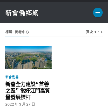
新會僑鄉網
標籤:
養老中心
頁次 1
/
1
新會動態
新會全力建設“首善
之區” 當好江門高質
量發展標杆
2022 年 3 月 27 日