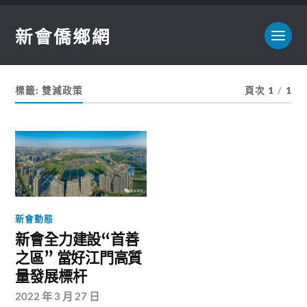
新會僑鄉網
標籤:
雙減政策
頁次 1
/
1
新會動態
新會全力建設“首善
之區” 當好江門高質
量發展標杆
2022 年 3 月 27 日