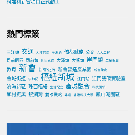
科達利新會項目正式動工
熱門標簽
交通
僑都賦能
三江鎮
公交
人才倍增
今洲路
六大工程
崖門鎮
司前園區
司前鎮
大澤鎮
大鰲鎮
園區再造
工業振興
新會
教育
新會智造產業園
新會公汽
新會陳皮
樞紐新城
會城街道
江門雙碳實驗室
江門站
李錦記
產城融合
濱海新區
珠西樞紐
生活配套
科技引領
鄉村振興
銀湖灣
鳳山湖園區
雙碳戰略
非遺
香港科技大學