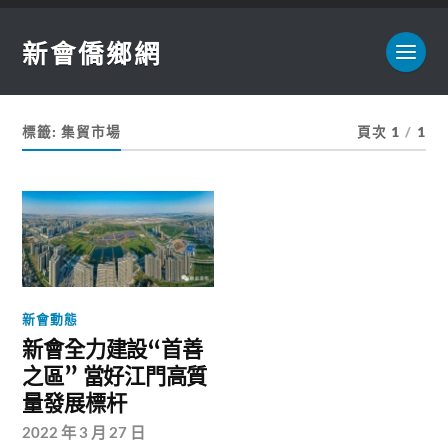
新會僑鄉網
標籤:
集貿市場
頁次 1
/
1
新會動態
新會全力建設“首善
之區” 當好江門高質
量發展標杆
2022 年 3 月 27 日