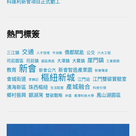
科達利新會項目正式動工
熱門標簽
交通
僑都賦能
三江鎮
公交
人才倍增
今洲路
六大工程
崖門鎮
司前園區
司前鎮
大澤鎮
大鰲鎮
園區再造
工業振興
新會
教育
新會智造產業園
新會公汽
新會陳皮
樞紐新城
會城街道
江門雙碳實驗室
江門站
李錦記
產城融合
濱海新區
珠西樞紐
生活配套
科技引領
鄉村振興
銀湖灣
鳳山湖園區
雙碳戰略
非遺
香港科技大學