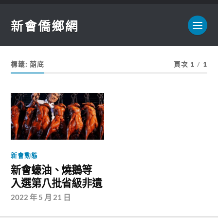
新會僑鄉網
標籤:
蓢底
頁次 1
/
1
新會動態
新會蠔油、燒鵝等
入選第八批省級非遺
2022 年 5 月 21 日