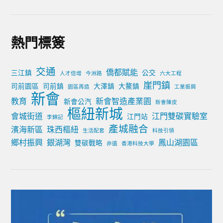
熱門標簽
交通
僑都賦能
三江鎮
公交
人才倍增
今洲路
六大工程
崖門鎮
司前園區
司前鎮
大澤鎮
大鰲鎮
園區再造
工業振興
新會
教育
新會智造產業園
新會公汽
新會陳皮
樞紐新城
會城街道
江門雙碳實驗室
江門站
李錦記
產城融合
濱海新區
珠西樞紐
生活配套
科技引領
鄉村振興
銀湖灣
鳳山湖園區
雙碳戰略
非遺
香港科技大學