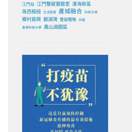
江門雙碳實驗室
濱海新區
江門站
產城融合
珠西樞紐
生活配套
科技引領
鄉村振興
銀湖灣
雙碳戰略
非遺
鳳山湖園區
香港科技大學