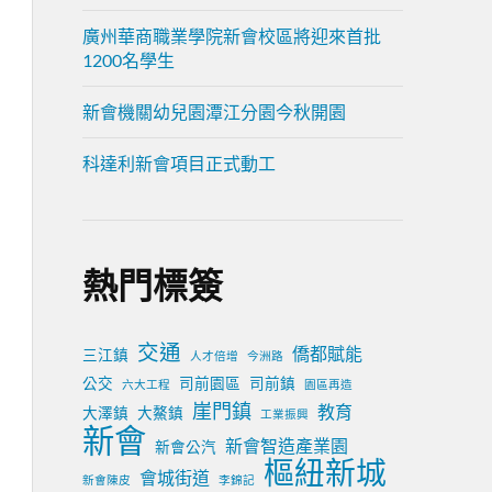
廣州華商職業學院新會校區將迎來首批
1200名學生
新會機關幼兒園潭江分園今秋開園
科達利新會項目正式動工
熱門標簽
交通
僑都賦能
三江鎮
人才倍增
今洲路
公交
司前園區
司前鎮
六大工程
園區再造
崖門鎮
教育
大澤鎮
大鰲鎮
工業振興
新會
新會智造產業園
新會公汽
樞紐新城
會城街道
新會陳皮
李錦記