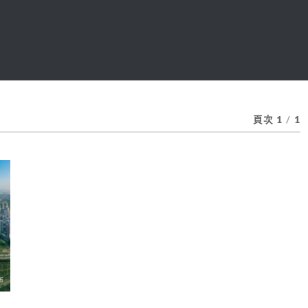
頁次 1
/
1