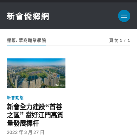
新會僑鄉網
標籤:
華商職業學院
頁次 1
/
1
新會動態
新會全力建設“首善
之區” 當好江門高質
量發展標杆
2022 年 3 月 27 日