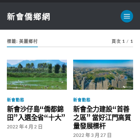
新會僑鄉網
標籤:
美麗鄉村
頁次 1
/
1
新會動態
新會動態
新會沙仔島“僑都錦
新會全力建設“首善
田”入選全省“十大”
之區” 當好江門高質
量發展標杆
2022 年 4 月 2 日
2022 年 3 月 27 日