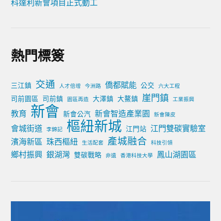
科達利新會項目正式動工
熱門標簽
交通
僑都賦能
三江鎮
公交
人才倍增
今洲路
六大工程
崖門鎮
司前園區
司前鎮
大澤鎮
大鰲鎮
園區再造
工業振興
新會
教育
新會智造產業園
新會公汽
新會陳皮
樞紐新城
會城街道
江門雙碳實驗室
江門站
李錦記
產城融合
濱海新區
珠西樞紐
生活配套
科技引領
鄉村振興
銀湖灣
鳳山湖園區
雙碳戰略
非遺
香港科技大學