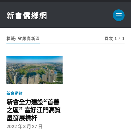
新會僑鄉網
標籤:
省級高新區
頁次 1
/
1
新會動態
新會全力建設“首善
之區” 當好江門高質
量發展標杆
2022 年 3 月 27 日