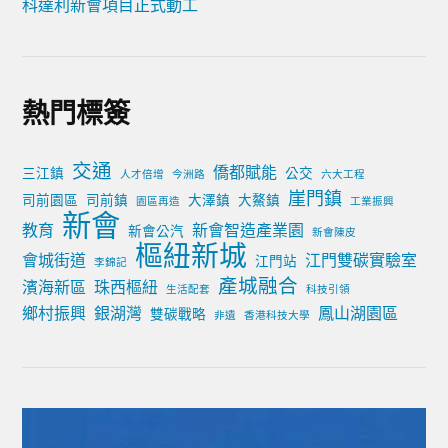
科達利新會項目正式動工
熱門標簽
交通
僑都賦能
三江鎮
公交
人才倍增
今洲路
六大工程
崖門鎮
司前園區
司前鎮
大澤鎮
大鰲鎮
園區再造
工業振興
新會
教育
新會智造產業園
新會公汽
新會陳皮
樞紐新城
會城街道
江門雙碳實驗室
江門站
李錦記
產城融合
濱海新區
珠西樞紐
生活配套
科技引領
鄉村振興
銀湖灣
鳳山湖園區
雙碳戰略
非遺
香港科技大學