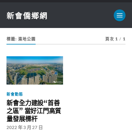
新會僑鄉網
標籤:
濕地公園
頁次 1
/
1
新會動態
新會全力建設“首善
之區” 當好江門高質
量發展標杆
2022 年 3 月 27 日