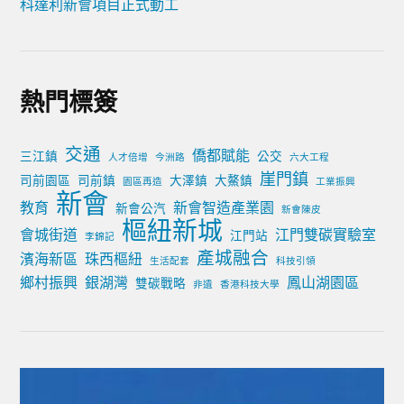
科達利新會項目正式動工
熱門標簽
交通
僑都賦能
三江鎮
公交
人才倍增
今洲路
六大工程
崖門鎮
司前園區
司前鎮
大澤鎮
大鰲鎮
園區再造
工業振興
新會
教育
新會智造產業園
新會公汽
新會陳皮
樞紐新城
會城街道
江門雙碳實驗室
江門站
李錦記
產城融合
濱海新區
珠西樞紐
生活配套
科技引領
鄉村振興
銀湖灣
鳳山湖園區
雙碳戰略
非遺
香港科技大學