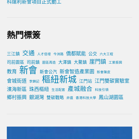
科達利新會項目正式動工
熱門標簽
交通
僑都賦能
三江鎮
公交
人才倍增
今洲路
六大工程
崖門鎮
司前園區
司前鎮
大澤鎮
大鰲鎮
園區再造
工業振興
新會
教育
新會智造產業園
新會公汽
新會陳皮
樞紐新城
會城街道
江門雙碳實驗室
江門站
李錦記
產城融合
濱海新區
珠西樞紐
生活配套
科技引領
鄉村振興
銀湖灣
鳳山湖園區
雙碳戰略
非遺
香港科技大學