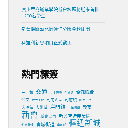
廣州華商職業學院新會校區將迎來首批
1200名學生
新會機關幼兒園潭江分園今秋開園
科達利新會項目正式動工
熱門標簽
交通
僑都賦能
三江鎮
人才倍增
今洲路
公交
司前園區
司前鎮
六大工程
園區再造
崖門鎮
教育
大澤鎮
大鰲鎮
工業振興
新會
新會智造產業園
新會公汽
樞紐新城
會城街道
新會陳皮
李錦記