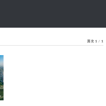
頁次 1
/
1