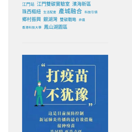
江門雙碳實驗室
濱海新區
江門站
產城融合
珠西樞紐
生活配套
科技引領
鄉村振興
銀湖灣
雙碳戰略
非遺
鳳山湖園區
香港科技大學