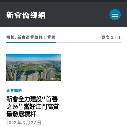
新會僑鄉網
標籤:
新會產業轉移工業園
頁次 1
/
1
新會動態
新會全力建設“首善
之區” 當好江門高質
量發展標杆
2022 年 3 月 27 日