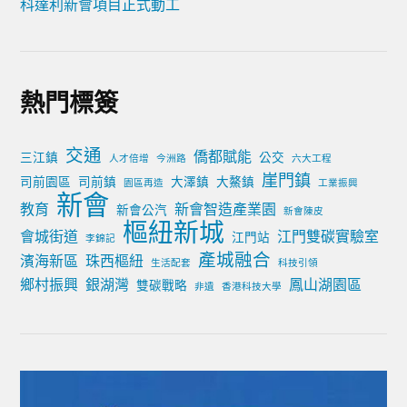
科達利新會項目正式動工
熱門標簽
交通
僑都賦能
三江鎮
公交
人才倍增
今洲路
六大工程
崖門鎮
司前園區
司前鎮
大澤鎮
大鰲鎮
園區再造
工業振興
新會
教育
新會智造產業園
新會公汽
新會陳皮
樞紐新城
會城街道
江門雙碳實驗室
江門站
李錦記
產城融合
濱海新區
珠西樞紐
生活配套
科技引領
鄉村振興
銀湖灣
鳳山湖園區
雙碳戰略
非遺
香港科技大學