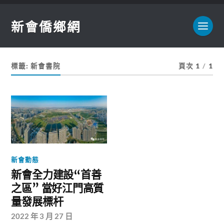
新會僑鄉網
標籤:
新會書院
頁次 1
/
1
新會動態
新會全力建設“首善
之區” 當好江門高質
量發展標杆
2022 年 3 月 27 日