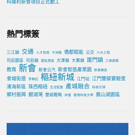
科達利新會項目正式動工
熱門標簽
交通
僑都賦能
三江鎮
公交
人才倍增
今洲路
六大工程
崖門鎮
司前園區
司前鎮
大澤鎮
大鰲鎮
園區再造
工業振興
新會
教育
新會智造產業園
新會公汽
新會陳皮
樞紐新城
會城街道
江門雙碳實驗室
江門站
李錦記
產城融合
濱海新區
珠西樞紐
生活配套
科技引領
鄉村振興
銀湖灣
鳳山湖園區
雙碳戰略
非遺
香港科技大學