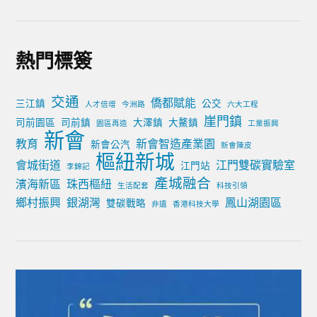
熱門標簽
交通
僑都賦能
三江鎮
公交
人才倍增
今洲路
六大工程
崖門鎮
司前園區
司前鎮
大澤鎮
大鰲鎮
園區再造
工業振興
新會
教育
新會智造產業園
新會公汽
新會陳皮
樞紐新城
會城街道
江門雙碳實驗室
江門站
李錦記
產城融合
濱海新區
珠西樞紐
生活配套
科技引領
鄉村振興
銀湖灣
鳳山湖園區
雙碳戰略
非遺
香港科技大學