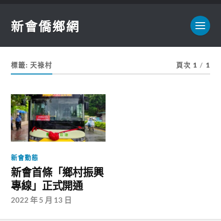
新會僑鄉網
標籤:
天祿村
頁次 1
/
1
新會動態
新會首條「鄉村振興
專線」正式開通
2022 年 5 月 13 日