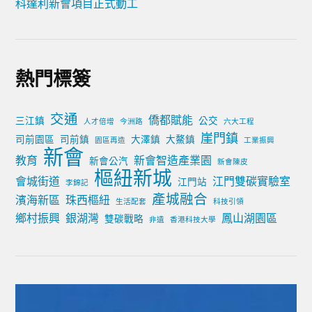
科達利新會項目正式動工
熱門標簽
交通
僑都賦能
三江鎮
公交
人才倍增
今洲路
六大工程
崖門鎮
司前園區
司前鎮
大澤鎮
大鰲鎮
園區再造
工業振興
新會
教育
新會智造產業園
新會公汽
新會陳皮
樞紐新城
會城街道
江門雙碳實驗室
江門站
李錦記
產城融合
濱海新區
珠西樞紐
生活配套
科技引領
鄉村振興
銀湖灣
鳳山湖園區
雙碳戰略
非遺
香港科技大學