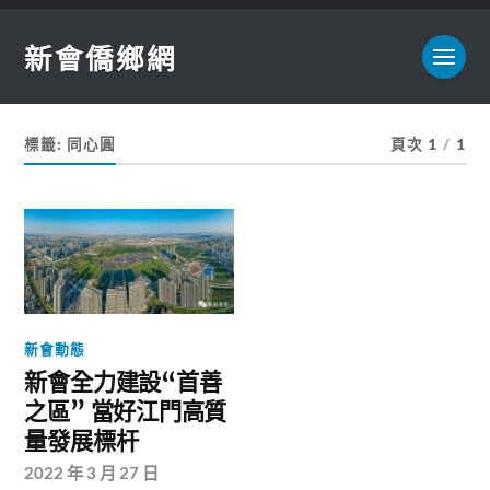
新會僑鄉網
標籤:
同心圓
頁次 1
/
1
新會動態
新會全力建設“首善
之區” 當好江門高質
量發展標杆
2022 年 3 月 27 日