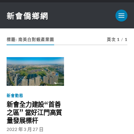
新會僑鄉網
標籤:
南美白對蝦產業園
頁次 1
/
1
新會動態
新會全力建設“首善
之區” 當好江門高質
量發展標杆
2022 年 3 月 27 日