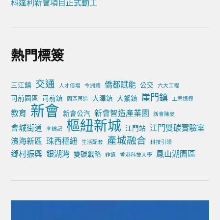
科達利新會項目正式動工
熱門標簽
交通
僑都賦能
三江鎮
公交
人才倍增
今洲路
六大工程
崖門鎮
司前園區
司前鎮
大澤鎮
大鰲鎮
園區再造
工業振興
新會
教育
新會智造產業園
新會公汽
新會陳皮
樞紐新城
會城街道
江門雙碳實驗室
江門站
李錦記
產城融合
濱海新區
珠西樞紐
生活配套
科技引領
鄉村振興
銀湖灣
鳳山湖園區
雙碳戰略
非遺
香港科技大學