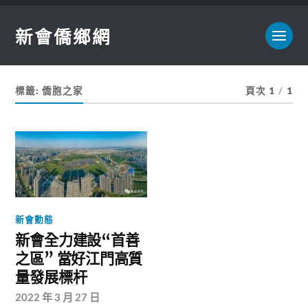
新會僑鄉網
標籤:
僑胞之家
頁次 1
/
1
新會動態
新會全力建設“首善
之區” 當好江門高質
量發展標杆
2022 年 3 月 27 日