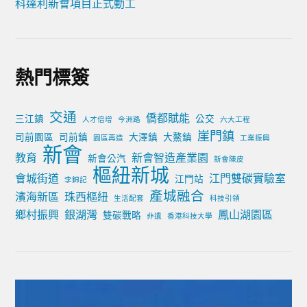
科達利新會項目正式動工
熱門標簽
交通
僑都賦能
三江鎮
公交
人才倍增
今洲路
六大工程
崖門鎮
司前園區
司前鎮
大澤鎮
大鰲鎮
園區再造
工業振興
新會
教育
新會智造產業園
新會公汽
新會陳皮
樞紐新城
會城街道
江門雙碳實驗室
江門站
李錦記
產城融合
濱海新區
珠西樞紐
生活配套
科技引領
鄉村振興
銀湖灣
鳳山湖園區
雙碳戰略
非遺
香港科技大學