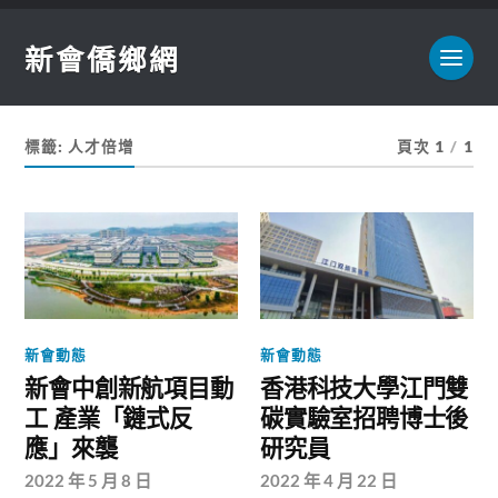
新會僑鄉網
標籤:
人才倍增
頁次 1
/
1
新會動態
新會動態
新會中創新航項目動
香港科技大學江門雙
工 產業「鏈式反
碳實驗室招聘博士後
應」來襲
研究員
2022 年 5 月 8 日
2022 年 4 月 22 日