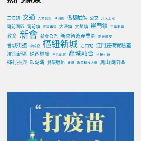
交通
僑都賦能
三江鎮
公交
人才倍增
今洲路
六大工程
崖門鎮
司前園區
司前鎮
大澤鎮
大鰲鎮
園區再造
工業振興
新會
教育
新會智造產業園
新會公汽
新會陳皮
樞紐新城
會城街道
江門雙碳實驗室
江門站
李錦記
產城融合
濱海新區
珠西樞紐
生活配套
科技引領
鄉村振興
銀湖灣
鳳山湖園區
雙碳戰略
非遺
香港科技大學