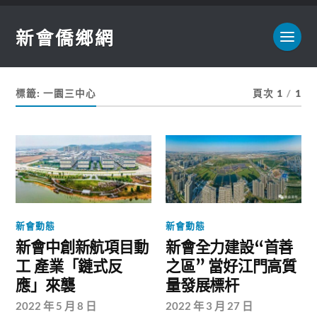
新會僑鄉網
標籤:
一園三中心
頁次 1
/
1
新會動態
新會動態
新會中創新航項目動
新會全力建設“首善
工 產業「鏈式反
之區” 當好江門高質
應」來襲
量發展標杆
2022 年 5 月 8 日
2022 年 3 月 27 日