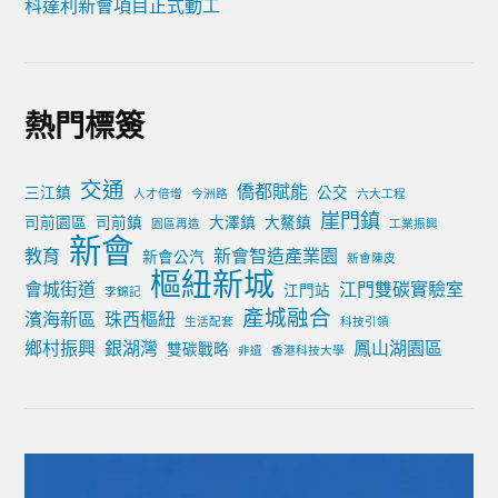
科達利新會項目正式動工
熱門標簽
交通
僑都賦能
三江鎮
公交
人才倍增
今洲路
六大工程
崖門鎮
司前園區
司前鎮
大澤鎮
大鰲鎮
園區再造
工業振興
新會
教育
新會智造產業園
新會公汽
新會陳皮
樞紐新城
會城街道
江門雙碳實驗室
江門站
李錦記
產城融合
濱海新區
珠西樞紐
生活配套
科技引領
鄉村振興
銀湖灣
鳳山湖園區
雙碳戰略
非遺
香港科技大學