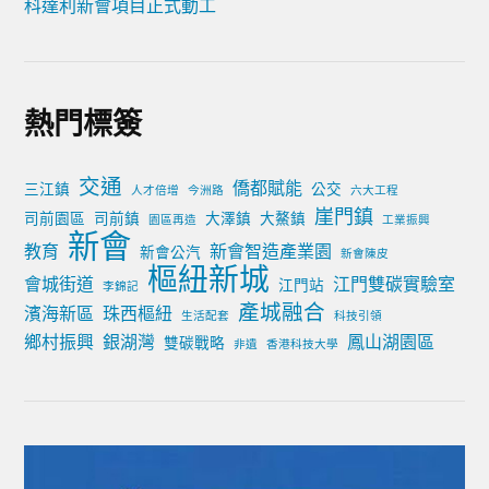
科達利新會項目正式動工
熱門標簽
交通
僑都賦能
三江鎮
公交
人才倍增
今洲路
六大工程
崖門鎮
司前園區
司前鎮
大澤鎮
大鰲鎮
園區再造
工業振興
新會
教育
新會智造產業園
新會公汽
新會陳皮
樞紐新城
會城街道
江門雙碳實驗室
江門站
李錦記
產城融合
濱海新區
珠西樞紐
生活配套
科技引領
鄉村振興
銀湖灣
鳳山湖園區
雙碳戰略
非遺
香港科技大學