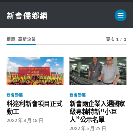
新會僑鄉網
標籤:
高新企業
頁次 1
/
1
新會動態
新會動態
科達利新會項目正式
新會兩企業入選國家
動工
級專精特新“小巨
人”公示名單
2022 年 8 月 18 日
2022 年 5 月 29 日