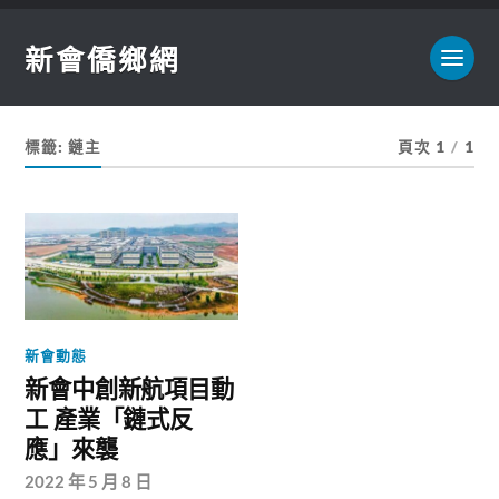
新會僑鄉網
標籤:
鏈主
頁次 1
/
1
新會動態
新會中創新航項目動
工 產業「鏈式反
應」來襲
2022 年 5 月 8 日