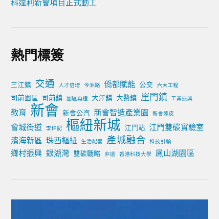
科達利新會項目正式動工
熱門標簽
交通
僑都賦能
三江鎮
公交
人才倍增
今洲路
六大工程
崖門鎮
司前園區
司前鎮
大澤鎮
大鰲鎮
園區再造
工業振興
新會
教育
新會智造產業園
新會公汽
新會陳皮
樞紐新城
會城街道
江門雙碳實驗室
江門站
李錦記
產城融合
濱海新區
珠西樞紐
生活配套
科技引領
鄉村振興
銀湖灣
鳳山湖園區
雙碳戰略
非遺
香港科技大學