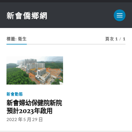
新會僑鄉網
標籤:
衛生
頁次 1
/
1
新會動態
新會婦幼保健院新院
預計2023年啟用
2022 年 5 月 29 日