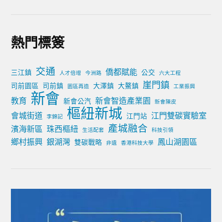
熱門標簽
交通
僑都賦能
三江鎮
公交
人才倍增
今洲路
六大工程
崖門鎮
司前園區
司前鎮
大澤鎮
大鰲鎮
園區再造
工業振興
新會
教育
新會智造產業園
新會公汽
新會陳皮
樞紐新城
會城街道
江門雙碳實驗室
江門站
李錦記
產城融合
濱海新區
珠西樞紐
生活配套
科技引領
鄉村振興
銀湖灣
鳳山湖園區
雙碳戰略
非遺
香港科技大學