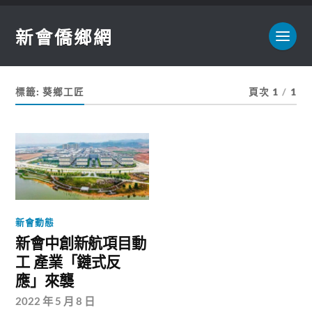
新會僑鄉網
標籤:
葵鄉工匠
頁次 1
/
1
新會動態
新會中創新航項目動
工 產業「鏈式反
應」來襲
2022 年 5 月 8 日