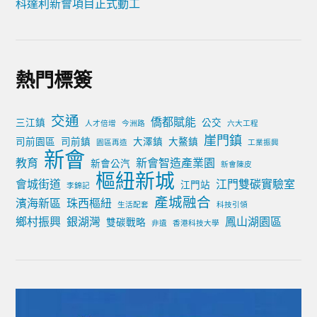
科達利新會項目正式動工
熱門標簽
交通
僑都賦能
三江鎮
公交
人才倍增
今洲路
六大工程
崖門鎮
司前園區
司前鎮
大澤鎮
大鰲鎮
園區再造
工業振興
新會
教育
新會智造產業園
新會公汽
新會陳皮
樞紐新城
會城街道
江門雙碳實驗室
江門站
李錦記
產城融合
濱海新區
珠西樞紐
生活配套
科技引領
鄉村振興
銀湖灣
鳳山湖園區
雙碳戰略
非遺
香港科技大學