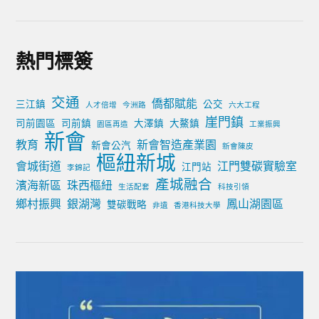
熱門標簽
交通
僑都賦能
三江鎮
公交
人才倍增
今洲路
六大工程
崖門鎮
司前園區
司前鎮
大澤鎮
大鰲鎮
園區再造
工業振興
新會
教育
新會智造產業園
新會公汽
新會陳皮
樞紐新城
會城街道
江門雙碳實驗室
江門站
李錦記
產城融合
濱海新區
珠西樞紐
生活配套
科技引領
鄉村振興
銀湖灣
鳳山湖園區
雙碳戰略
非遺
香港科技大學