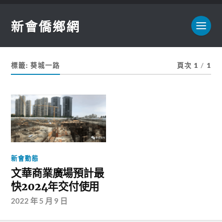
新會僑鄉網
標籤:
葵城一路
頁次 1
/
1
新會動態
文華商業廣場預計最
快2024年交付使用
2022 年 5 月 9 日