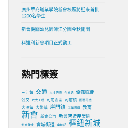
廣州華商職業學院新會校區將迎來首批
1200名學生
新會機關幼兒園潭江分園今秋開園
科達利新會項目正式動工
熱門標簽
交通
僑都賦能
三江鎮
人才倍增
今洲路
公交
司前園區
司前鎮
六大工程
園區再造
崖門鎮
教育
大澤鎮
大鰲鎮
工業振興
新會
新會智造產業園
新會公汽
樞紐新城
會城街道
新會陳皮
李錦記