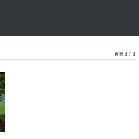
頁次 1
/
1