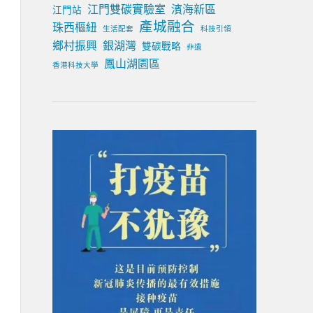
江門雙碳實驗室
濱海新區
江門站
產城融合
珠西樞紐
生活配套
科技引領
鄉村振興
銀湖灣
雙碳戰略
非遺
鳳山湖園區
香港科技大學