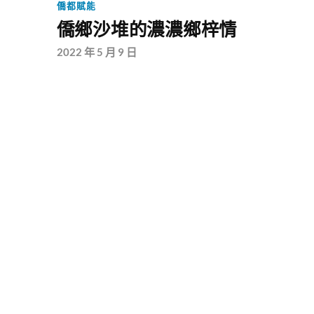
僑都賦能
僑鄉沙堆的濃濃鄉梓情
2022 年 5 月 9 日