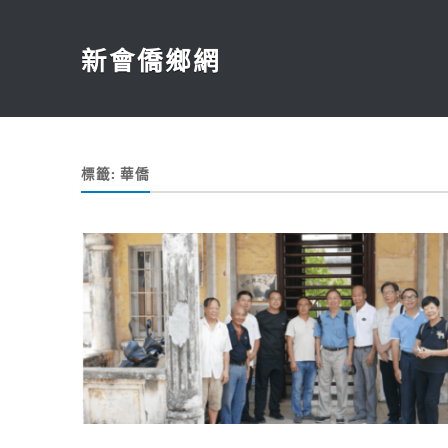
新會僑鄉網
標籤:
華僑