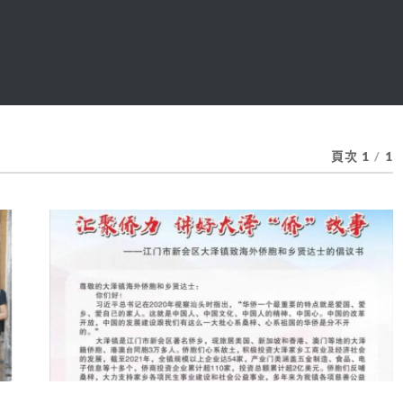
頁次 1
/
1