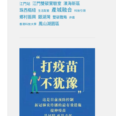
江門雙碳實驗室
濱海新區
江門站
產城融合
珠西樞紐
生活配套
科技引領
鄉村振興
銀湖灣
雙碳戰略
非遺
鳳山湖園區
香港科技大學