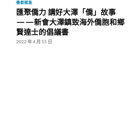
僑都賦能
匯聚僑力 講好大澤「僑」故事
——新會大澤鎮致海外僑胞和鄉
賢達士的倡議書
2022 年 4 月 15 日