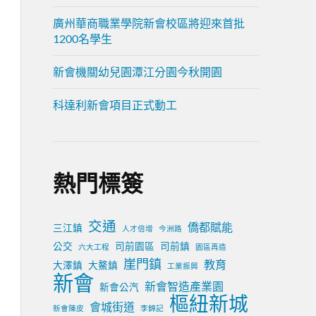
廣州華商職業學院新會校區將迎來首批
1200名學生
新會機關幼兒園潭江分園今秋開園
科達利新會項目正式動工
熱門標簽
交通
僑都賦能
三江鎮
人才倍增
今洲路
公交
司前園區
司前鎮
六大工程
園區再造
崖門鎮
教育
大澤鎮
大鰲鎮
工業振興
新會
新會智造產業園
新會公汽
樞紐新城
會城街道
新會陳皮
李錦記