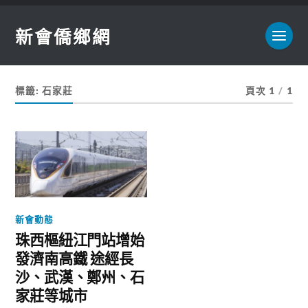
新會僑鄉網
標籤:
石家莊
頁次 1
/
1
新會動態
珠西樞紐江門站增始
發濟南高鐵 途經長
沙、武漢、鄭州、石
家莊等城市