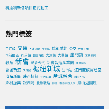
科達利新會項目正式動工
熱門標簽
交通
僑都賦能
三江鎮
公交
人才倍增
今洲路
六大工程
崖門鎮
司前園區
司前鎮
大澤鎮
大鰲鎮
園區再造
工業振興
新會
教育
新會智造產業園
新會公汽
新會陳皮
樞紐新城
會城街道
江門雙碳實驗室
江門站
李錦記
產城融合
濱海新區
珠西樞紐
生活配套
科技引領
鄉村振興
銀湖灣
鳳山湖園區
雙碳戰略
非遺
香港科技大學