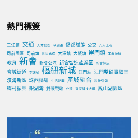
熱門標簽
交通
僑都賦能
三江鎮
公交
人才倍增
今洲路
六大工程
崖門鎮
司前園區
司前鎮
大澤鎮
大鰲鎮
園區再造
工業振興
新會
教育
新會智造產業園
新會公汽
新會陳皮
樞紐新城
會城街道
江門雙碳實驗室
江門站
李錦記
產城融合
濱海新區
珠西樞紐
生活配套
科技引領
鄉村振興
銀湖灣
鳳山湖園區
雙碳戰略
非遺
香港科技大學