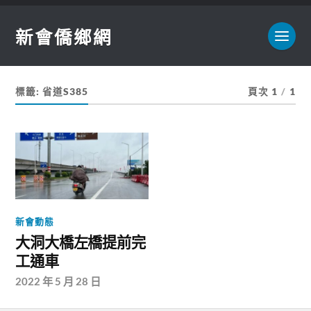
新會僑鄉網
標籤:
省道S385
頁次 1
/
1
新會動態
大洞大橋左橋提前完
工通車
2022 年 5 月 28 日