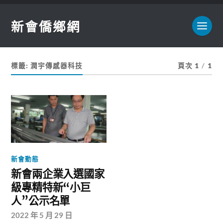
新會僑鄉網
標籤:
潤宇傳感器科技
頁次 1
/
1
新會動態
新會兩企業入選國家
級專精特新“小巨
人”公示名單
2022 年 5 月 29 日