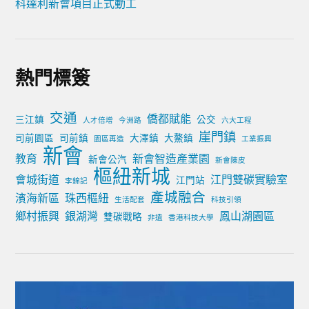
科達利新會項目正式動工
熱門標簽
交通
僑都賦能
三江鎮
公交
人才倍增
今洲路
六大工程
崖門鎮
司前園區
司前鎮
大澤鎮
大鰲鎮
園區再造
工業振興
新會
教育
新會智造產業園
新會公汽
新會陳皮
樞紐新城
會城街道
江門雙碳實驗室
江門站
李錦記
產城融合
濱海新區
珠西樞紐
生活配套
科技引領
鄉村振興
銀湖灣
鳳山湖園區
雙碳戰略
非遺
香港科技大學