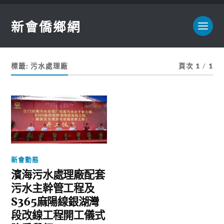
新會僑鄉網
標籤:
污水處理廠
頁次 1
/
1
新會動態
濱海污水處理廠配套
污水主幹管工程及
S365麻陽線銀湖灣
段改線工程開工儀式