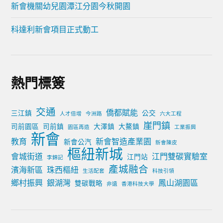
新會機關幼兒園潭江分園今秋開園
科達利新會項目正式動工
熱門標簽
交通
僑都賦能
三江鎮
公交
人才倍增
今洲路
六大工程
崖門鎮
司前園區
司前鎮
大澤鎮
大鰲鎮
園區再造
工業振興
新會
教育
新會智造產業園
新會公汽
新會陳皮
樞紐新城
會城街道
江門雙碳實驗室
江門站
李錦記
產城融合
濱海新區
珠西樞紐
生活配套
科技引領
鄉村振興
銀湖灣
鳳山湖園區
雙碳戰略
非遺
香港科技大學