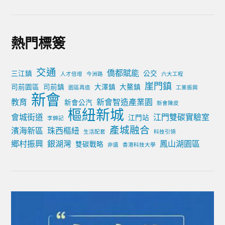
熱門標簽
交通
僑都賦能
三江鎮
公交
人才倍增
今洲路
六大工程
崖門鎮
司前園區
司前鎮
大澤鎮
大鰲鎮
園區再造
工業振興
新會
教育
新會智造產業園
新會公汽
新會陳皮
樞紐新城
會城街道
江門雙碳實驗室
江門站
李錦記
產城融合
濱海新區
珠西樞紐
生活配套
科技引領
鄉村振興
銀湖灣
鳳山湖園區
雙碳戰略
非遺
香港科技大學