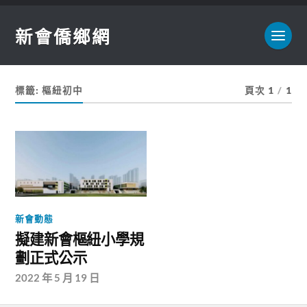
新會僑鄉網
標籤:
樞紐初中
頁次 1
/
1
新會動態
擬建新會樞紐小學規
劃正式公示
2022 年 5 月 19 日