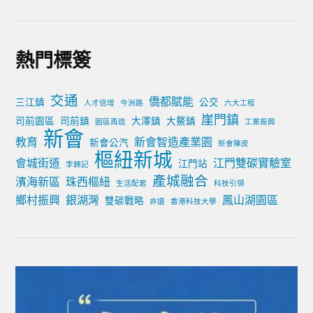
熱門標簽
交通
僑都賦能
三江鎮
公交
人才倍增
今洲路
六大工程
崖門鎮
司前園區
司前鎮
大澤鎮
大鰲鎮
園區再造
工業振興
新會
教育
新會智造產業園
新會公汽
新會陳皮
樞紐新城
會城街道
江門雙碳實驗室
江門站
李錦記
產城融合
濱海新區
珠西樞紐
生活配套
科技引領
鄉村振興
銀湖灣
鳳山湖園區
雙碳戰略
非遺
香港科技大學