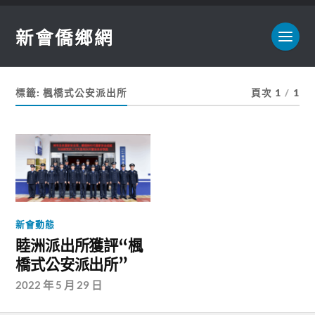
新會僑鄉網
標籤:
楓橋式公安派出所
頁次 1
/
1
新會動態
睦洲派出所獲評“楓
橋式公安派出所”
2022 年 5 月 29 日