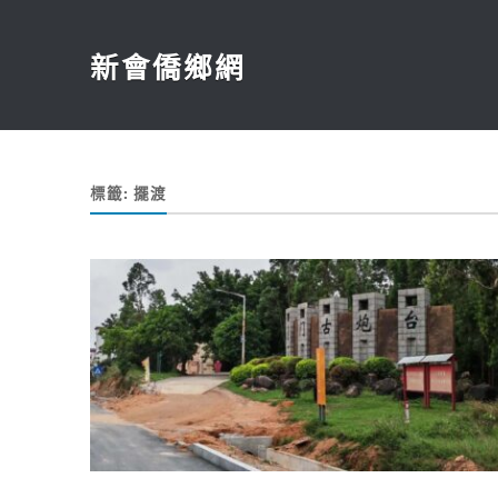
新會僑鄉網
標籤:
擺渡