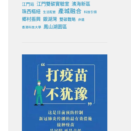
江門雙碳實驗室
濱海新區
江門站
產城融合
珠西樞紐
生活配套
科技引領
鄉村振興
銀湖灣
雙碳戰略
非遺
鳳山湖園區
香港科技大學