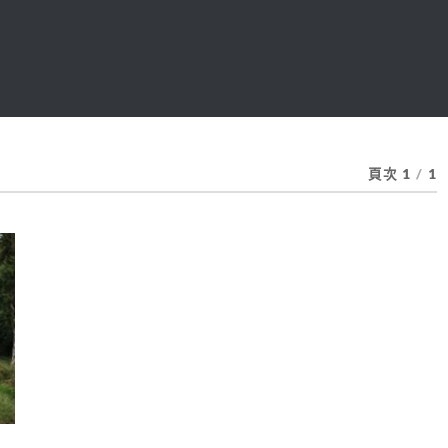
頁次 1
/
1