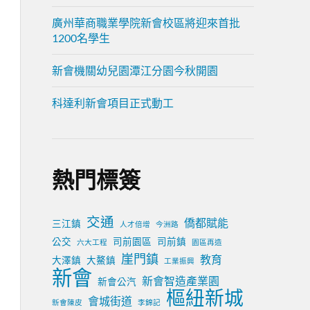
廣州華商職業學院新會校區將迎來首批
1200名學生
新會機關幼兒園潭江分園今秋開園
科達利新會項目正式動工
熱門標簽
交通
僑都賦能
三江鎮
人才倍增
今洲路
公交
司前園區
司前鎮
六大工程
園區再造
崖門鎮
教育
大澤鎮
大鰲鎮
工業振興
新會
新會智造產業園
新會公汽
樞紐新城
會城街道
新會陳皮
李錦記