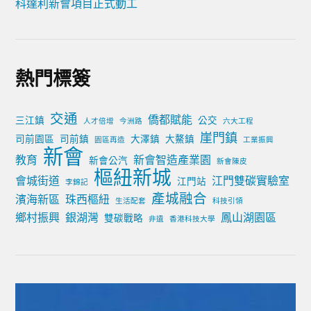
科達利新會項目正式動工
熱門標簽
交通
僑都賦能
三江鎮
公交
人才倍增
今洲路
六大工程
崖門鎮
司前園區
司前鎮
大澤鎮
大鰲鎮
園區再造
工業振興
新會
教育
新會智造產業園
新會公汽
新會陳皮
樞紐新城
會城街道
江門雙碳實驗室
江門站
李錦記
產城融合
濱海新區
珠西樞紐
生活配套
科技引領
鄉村振興
銀湖灣
鳳山湖園區
雙碳戰略
非遺
香港科技大學