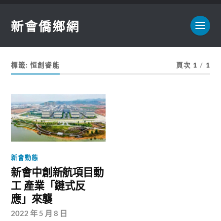
新會僑鄉網
標籤:
恒創睿能
頁次 1
/
1
新會動態
新會中創新航項目動
工 產業「鏈式反
應」來襲
2022 年 5 月 8 日