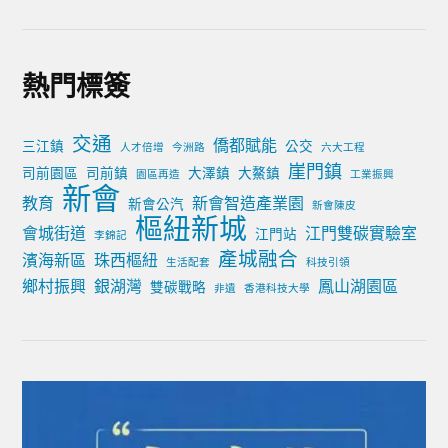
熱門標簽
交通
僑都賦能
三江鎮
公交
人才倍增
今洲路
六大工程
崖門鎮
司前園區
司前鎮
大澤鎮
大鰲鎮
園區再造
工業振興
新會
教育
新會智造產業園
新會公汽
新會陳皮
樞紐新城
會城街道
江門雙碳實驗室
江門站
李錦記
產城融合
濱海新區
珠西樞紐
生活配套
科技引領
鄉村振興
銀湖灣
鳳山湖園區
雙碳戰略
非遺
香港科技大學