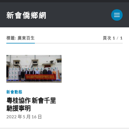
新會僑鄉網
標籤:
廣東百生
頁次 1
/
1
新會動態
粵桂協作 新會千里
馳援寧明
2022 年 5 月 16 日