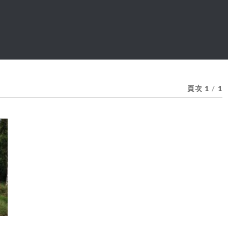
頁次 1
/
1