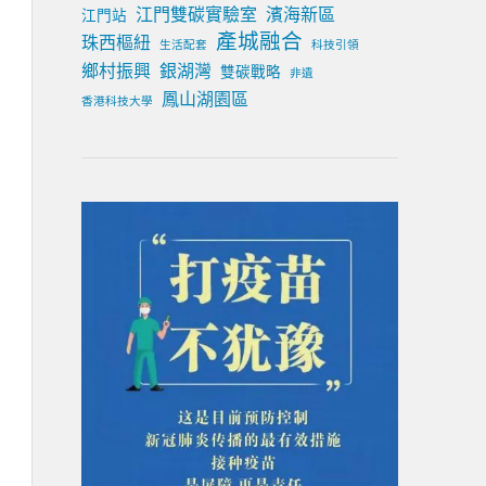
江門雙碳實驗室
濱海新區
江門站
產城融合
珠西樞紐
生活配套
科技引領
鄉村振興
銀湖灣
雙碳戰略
非遺
鳳山湖園區
香港科技大學