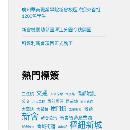
廣州華商職業學院新會校區將迎來首批
1200名學生
新會機關幼兒園潭江分園今秋開園
科達利新會項目正式動工
熱門標簽
交通
僑都賦能
三江鎮
人才倍增
今洲路
公交
司前園區
司前鎮
六大工程
園區再造
崖門鎮
教育
大澤鎮
大鰲鎮
工業振興
新會
新會智造產業園
新會公汽
樞紐新城
會城街道
新會陳皮
李錦記