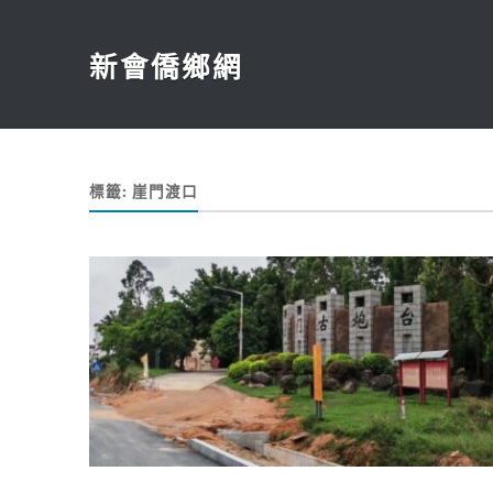
新會僑鄉網
標籤:
崖門渡口