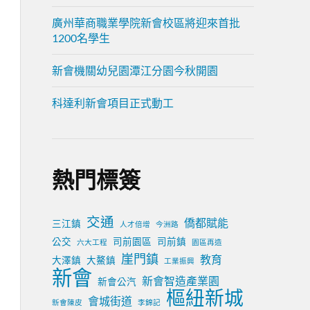
廣州華商職業學院新會校區將迎來首批
1200名學生
新會機關幼兒園潭江分園今秋開園
科達利新會項目正式動工
熱門標簽
交通
僑都賦能
三江鎮
人才倍增
今洲路
公交
司前園區
司前鎮
六大工程
園區再造
崖門鎮
教育
大澤鎮
大鰲鎮
工業振興
新會
新會智造產業園
新會公汽
樞紐新城
會城街道
新會陳皮
李錦記