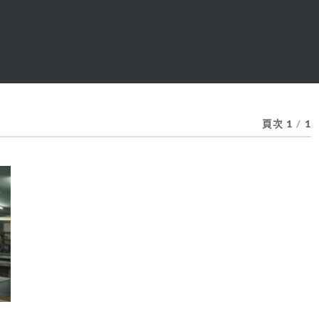
頁次 1
/
1