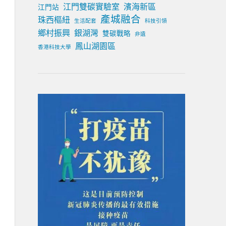
江門雙碳實驗室
濱海新區
江門站
產城融合
珠西樞紐
生活配套
科技引領
鄉村振興
銀湖灣
雙碳戰略
非遺
鳳山湖園區
香港科技大學