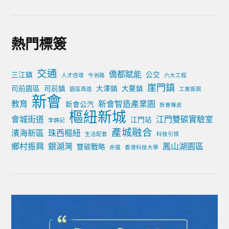
熱門標簽
交通
僑都賦能
三江鎮
公交
人才倍增
今洲路
六大工程
崖門鎮
司前園區
司前鎮
大澤鎮
大鰲鎮
園區再造
工業振興
新會
教育
新會智造產業園
新會公汽
新會陳皮
樞紐新城
會城街道
江門雙碳實驗室
江門站
李錦記
產城融合
濱海新區
珠西樞紐
生活配套
科技引領
鄉村振興
銀湖灣
鳳山湖園區
雙碳戰略
非遺
香港科技大學