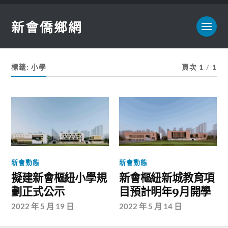
新會僑鄉網
標籤:
小學
頁次 1
/
1
新會動態
新會動態
擬建新會樞紐小學規
新會樞紐新城教育項
劃正式公示
目預計明年9月開學
2022 年 5 月 19 日
2022 年 5 月 14 日