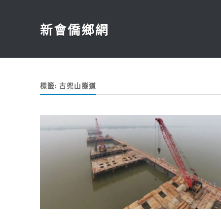
新會僑鄉網
標籤:
古兜山隧道