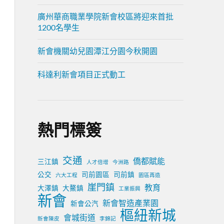
廣州華商職業學院新會校區將迎來首批
1200名學生
新會機關幼兒園潭江分園今秋開園
科達利新會項目正式動工
熱門標簽
交通
僑都賦能
三江鎮
人才倍增
今洲路
公交
司前園區
司前鎮
六大工程
園區再造
崖門鎮
教育
大澤鎮
大鰲鎮
工業振興
新會
新會智造產業園
新會公汽
樞紐新城
會城街道
新會陳皮
李錦記