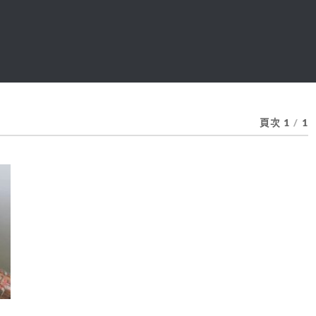
頁次 1
/
1