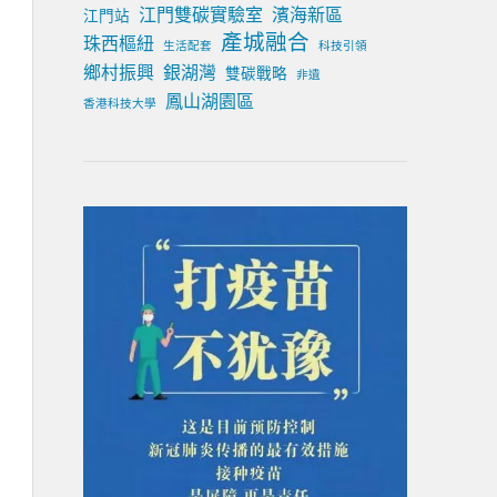
江門雙碳實驗室
濱海新區
江門站
產城融合
珠西樞紐
生活配套
科技引領
鄉村振興
銀湖灣
雙碳戰略
非遺
鳳山湖園區
香港科技大學