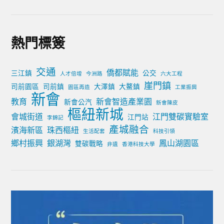
熱門標簽
交通
僑都賦能
三江鎮
公交
人才倍增
今洲路
六大工程
崖門鎮
司前園區
司前鎮
大澤鎮
大鰲鎮
園區再造
工業振興
新會
教育
新會智造產業園
新會公汽
新會陳皮
樞紐新城
會城街道
江門雙碳實驗室
江門站
李錦記
產城融合
濱海新區
珠西樞紐
生活配套
科技引領
鄉村振興
銀湖灣
鳳山湖園區
雙碳戰略
非遺
香港科技大學