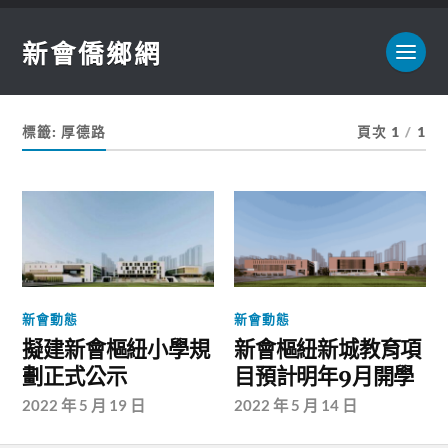
新會僑鄉網
標籤:
厚德路
頁次 1
/
1
新會動態
新會動態
擬建新會樞紐小學規
新會樞紐新城教育項
劃正式公示
目預計明年9月開學
2022 年 5 月 19 日
2022 年 5 月 14 日