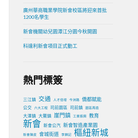
廣州華商職業學院新會校區將迎來首批
1200名學生
新會機關幼兒園潭江分園今秋開園
科達利新會項目正式動工
熱門標簽
交通
僑都賦能
三江鎮
人才倍增
今洲路
公交
司前園區
司前鎮
六大工程
園區再造
崖門鎮
教育
大澤鎮
大鰲鎮
工業振興
新會
新會智造產業園
新會公汽
樞紐新城
會城街道
新會陳皮
李錦記