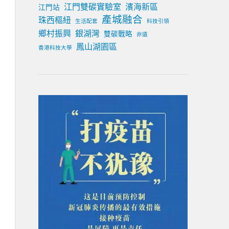
江門雙碳實驗室
濱海新區
江門站
產城融合
珠西樞紐
生活配套
科技引領
鄉村振興
銀湖灣
雙碳戰略
非遺
鳳山湖園區
香港科技大學