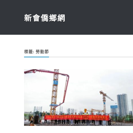
新會僑鄉網
標籤:
勞動節