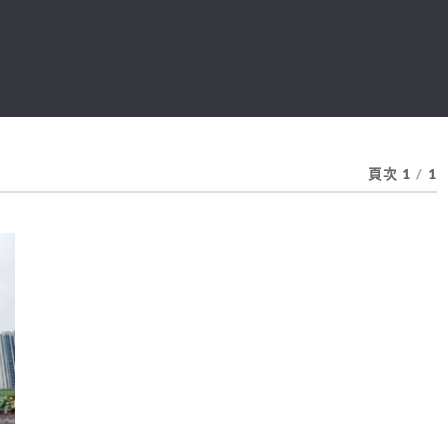
頁次 1
/
1