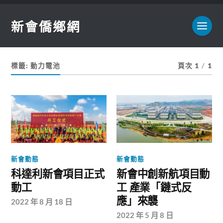
新會僑鄉網
標籤:
動力電池
頁次 1
/
1
新會動態
新會動態
科達利新會項目正式
新會中創新航項目動
動工
工 產業「鏈式反
應」來襲
2022 年 8 月 18 日
2022 年 5 月 8 日