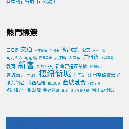
科達利新會項目正式動工
熱門標簽
交通
僑都賦能
三江鎮
公交
人才倍增
今洲路
六大工程
崖門鎮
司前園區
司前鎮
大澤鎮
大鰲鎮
園區再造
工業振興
新會
教育
新會智造產業園
新會公汽
新會陳皮
樞紐新城
會城街道
江門雙碳實驗室
江門站
李錦記
產城融合
濱海新區
珠西樞紐
生活配套
科技引領
鄉村振興
銀湖灣
鳳山湖園區
雙碳戰略
非遺
香港科技大學