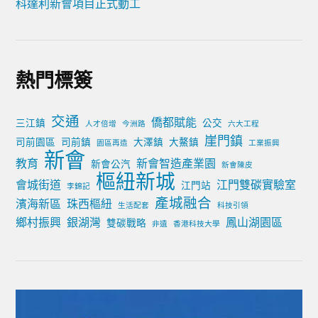
科達利新會項目正式動工
熱門標簽
交通
僑都賦能
三江鎮
公交
人才倍增
今洲路
六大工程
崖門鎮
司前園區
司前鎮
大澤鎮
大鰲鎮
園區再造
工業振興
新會
教育
新會智造產業園
新會公汽
新會陳皮
樞紐新城
會城街道
江門雙碳實驗室
江門站
李錦記
產城融合
濱海新區
珠西樞紐
生活配套
科技引領
鄉村振興
銀湖灣
鳳山湖園區
雙碳戰略
非遺
香港科技大學