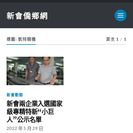
新會僑鄉網
標籤:
凱特精機
頁次 1
/
1
新會動態
新會兩企業入選國家
級專精特新“小巨
人”公示名單
2022 年 5 月 29 日