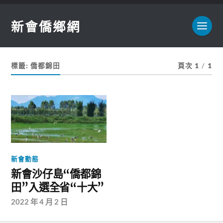
新會僑鄉網
標籤:
僑都錦田
頁次 1
/
1
新會動態
新會沙仔島“僑都錦
田”入選全省“十大”
2022 年 4 月 2 日