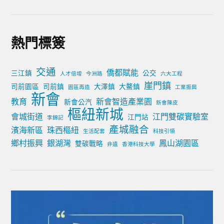
熱門標簽
交通
僑都賦能
三江鎮
公交
人才倍增
今洲路
六大工程
崖門鎮
司前園區
司前鎮
大澤鎮
大鰲鎮
園區再造
工業振興
新會
教育
新會智造產業園
新會公汽
新會陳皮
樞紐新城
會城街道
江門雙碳實驗室
江門站
李錦記
產城融合
濱海新區
珠西樞紐
生活配套
科技引領
鄉村振興
銀湖灣
鳳山湖園區
雙碳戰略
非遺
香港科技大學